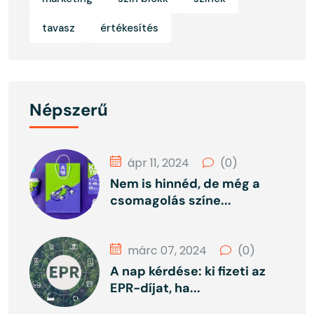
tavasz
értékesítés
Népszerű
ápr 11, 2024
(0)
Nem is hinnéd, de még a
csomagolás színe...
márc 07, 2024
(0)
A nap kérdése: ki fizeti az
EPR-díjat, ha...