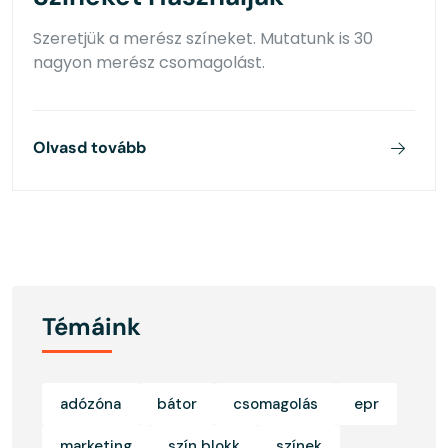
Szeretjük a merész színeket. Mutatunk is 30
nagyon merész csomagolást.
Olvasd tovább
Témáink
adózóna
bátor
csomagolás
epr
marketing
szín blokk
színek