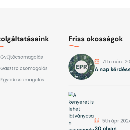
zolgáltatásaink
Friss okosságok
Gyüjtőcsomagolás
7th márc 2
Gasztro csomagolás
A nap kérdése
Egyedi csomagolás
5th ápr 202
30 olyan