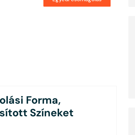
lási Forma,
ított Színeket