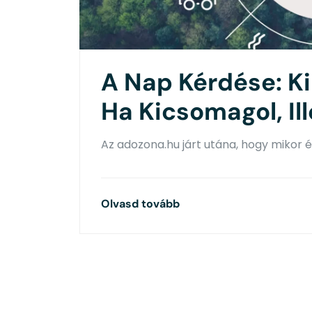
A Nap Kérdése: Ki 
Ha Kicsomagol, I
Az adozona.hu járt utána, hogy mikor és
Olvasd tovább