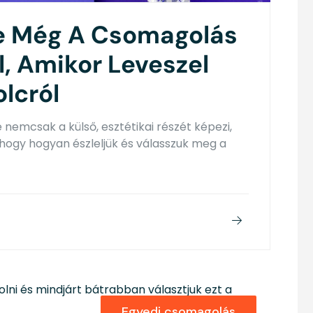
e Még A Csomagolás
l, Amikor Leveszel
lcról
nemcsak a külső, esztétikai részét képezi,
hogy hogyan észleljük és válasszuk meg a
Egyedi csomagolás