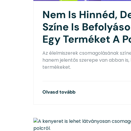
Nem Is Hinnéd, D
Színe Is Befolyáso
Egy Terméket A Po
Az élelmiszerek csomagolásának színe 
hanem jelentős szerepe van abban is, 
termékeket.
Olvasd tovább