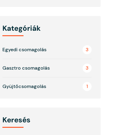
Kategóriák
Egyedi csomagolás
3
Gasztro csomagolás
3
Gyüjtőcsomagolás
1
Keresés