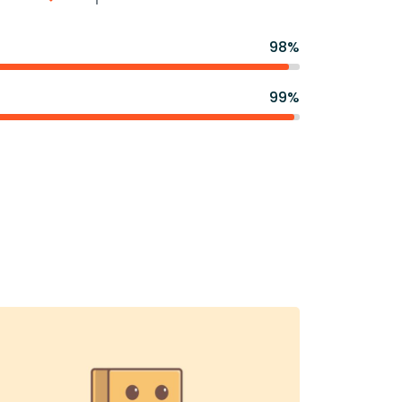
98%
99%