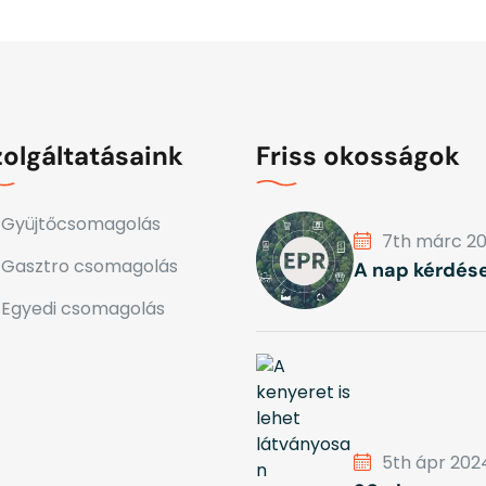
zolgáltatásaink
Friss okosságok
Gyüjtőcsomagolás
7th márc 2
Gasztro csomagolás
A nap kérdése
Egyedi csomagolás
5th ápr 202